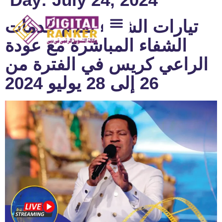
تيارات الشفاء تقدم خدمات
الشفاء المباشرة مع عودة
WEB DESIGNING
GUEST POSTING
BACKLINK PACKAGES​
FREE TOOLS
الراعي كريس في الفترة من
26 إلى 28 يوليو 2024